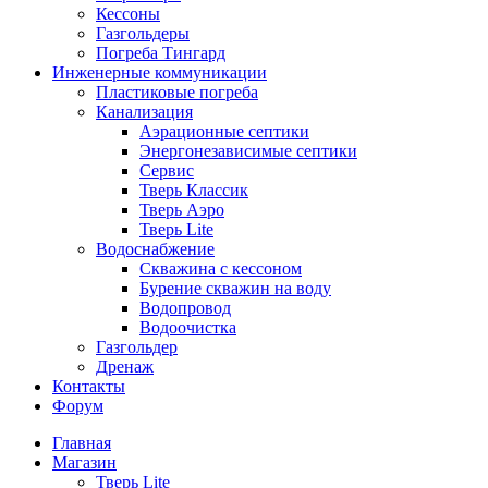
Кессоны
Газгольдеры
Погреба Тингард
Инженерные коммуникации
Пластиковые погреба
Канализация
Аэрационные септики
Энергонезависимые септики
Сервис
Тверь Классик
Тверь Аэро
Тверь Lite
Водоснабжение
Скважина с кессоном
Бурение скважин на воду
Водопровод
Водоочистка
Газгольдер
Дренаж
Контакты
Форум
Главная
Магазин
Тверь Lite