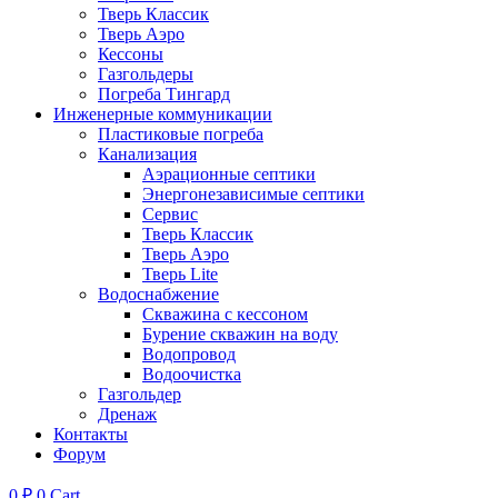
Тверь Классик
Тверь Аэро
Кессоны
Газгольдеры
Погреба Тингард
Инженерные коммуникации
Пластиковые погреба
Канализация
Аэрационные септики
Энергонезависимые септики
Сервис
Тверь Классик
Тверь Аэро
Тверь Lite
Водоснабжение
Скважина с кессоном
Бурение скважин на воду
Водопровод
Водоочистка
Газгольдер
Дренаж
Контакты
Форум
0
₽
0
Cart